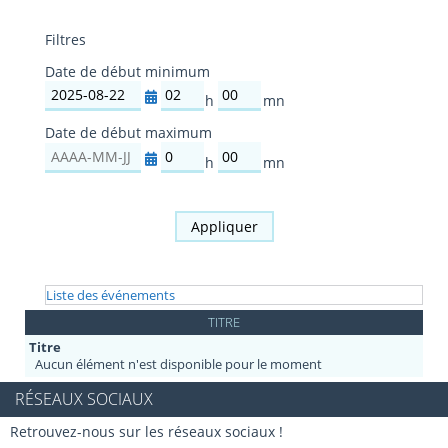
Filtres
Date de début minimum
h
m
Date de début maximum
e
i
u
n
r
u
h
m
e
t
e
i
s
e
u
n
Appliquer
s
r
u
e
t
s
e
Liste des événements
s
TITRE
Aucun élément n'est disponible pour le moment
RÉSEAUX SOCIAUX
Retrouvez-nous sur les réseaux sociaux !