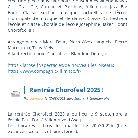
créé une pièce musicale pour 7 ensembles villeneuvois -
Cric Crac Cie, Chœur et Passions, Villeneuve Jazz Big
Band, Classe, section musiques actuelles de l’École
municipale de musique et de danse, Classe Orchestre à
l’école et classe Chorale de l’école Joséphine Baker - dont
Chorofeel !!!!
Arrangements : Marc Bour, Pierre-Yves Langlois, Pierre
Marescaux, Tony Melvil
A la direction pour Chorofeel : Blandine Deforge
https://larose.fr/spectacles/de-nouveau-les-oiseaux
https://www.compagnie-illimitee.fr/
Rentrée Chorofeel 2025 !
Par
chorofeel
, le
17/08/2025
dans
Racine
- 1 Commentaire
La rentrée Chorofeel 2025 a eu lieu le 9 septembre à
l'école Paul Fort à Villeneuve d'Ascq.
Les horaires : tous les mardis de 20h30-22h (hors
vacances scolaires et jours fériés).