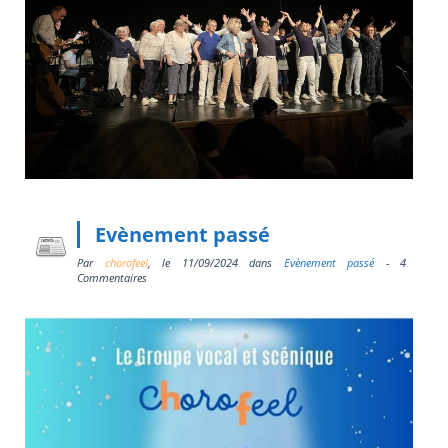
Evènement passé
Par
chorofeel
, le
11/09/2024
dans
Evènement passé
- 4
Commentaires