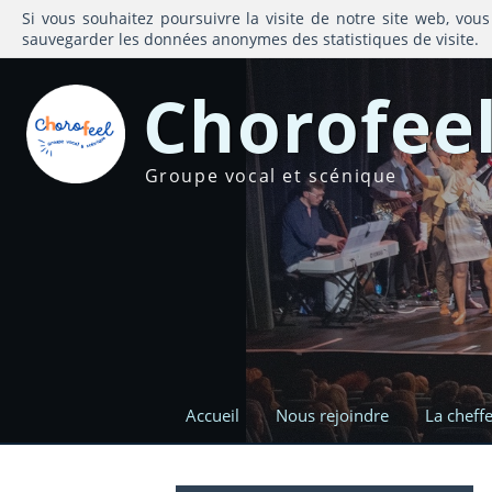
Si vous souhaitez poursuivre la visite de notre site web, vous
sauvegarder les données anonymes des statistiques de visite.
Chorofee
Groupe vocal et scénique
Accueil
Nous rejoindre
La cheff