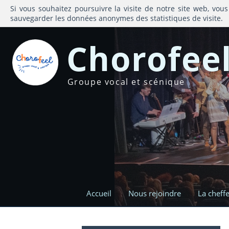
Si vous souhaitez poursuivre la visite de notre site web, vous
sauvegarder les données anonymes des statistiques de visite.
Chorofee
Groupe vocal et scénique
Accueil
Nous rejoindre
La cheff