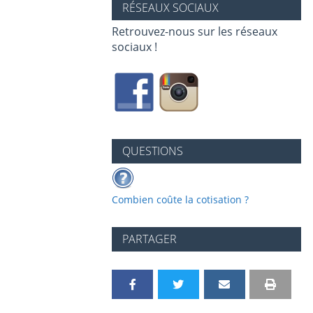
RÉSEAUX SOCIAUX
Retrouvez-nous sur les réseaux
sociaux !
QUESTIONS
Combien coûte la cotisation ?
PARTAGER
P
P
P
P
I
V
a
a
a
a
m
e