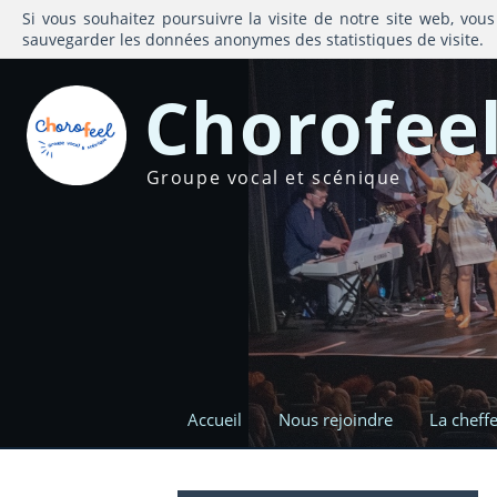
Si vous souhaitez poursuivre la visite de notre site web, vous
sauvegarder les données anonymes des statistiques de visite.
Chorofee
Groupe vocal et scénique
Accueil
Nous rejoindre
La cheff