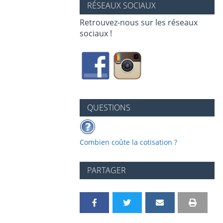
RÉSEAUX SOCIAUX
Retrouvez-nous sur les réseaux
sociaux !
QUESTIONS
Combien coûte la cotisation ?
PARTAGER
P
P
P
P
I
V
a
a
a
a
m
e