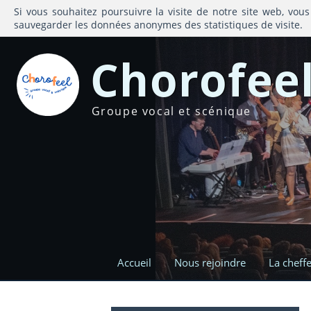
Si vous souhaitez poursuivre la visite de notre site web, vous
sauvegarder les données anonymes des statistiques de visite.
Chorofee
Groupe vocal et scénique
Accueil
Nous rejoindre
La cheff