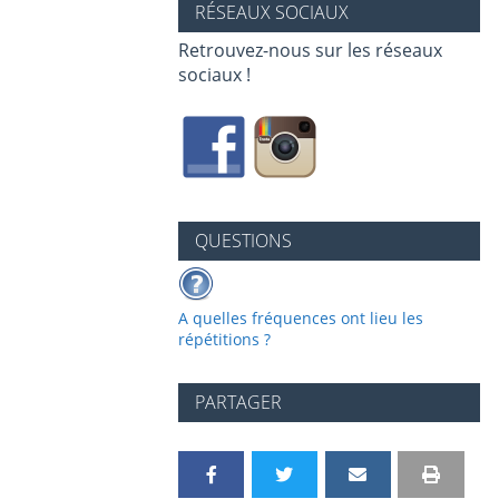
RÉSEAUX SOCIAUX
Retrouvez-nous sur les réseaux
sociaux !
QUESTIONS
A quelles fréquences ont lieu les
répétitions ?
PARTAGER
P
P
P
P
I
V
a
a
a
a
m
e