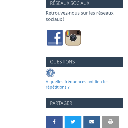
RÉSEAUX SOCIAUX
Retrouvez-nous sur les réseaux
sociaux !
QUESTIONS
A quelles fréquences ont lieu les
répétitions ?
PARTAGER
P
P
P
P
I
V
a
a
a
a
m
e