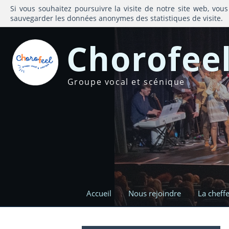
Si vous souhaitez poursuivre la visite de notre site web, vous
sauvegarder les données anonymes des statistiques de visite.
Chorofee
Groupe vocal et scénique
Accueil
Nous rejoindre
La cheff