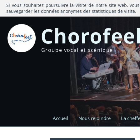
Si vous souhaitez poursuivre la visite de notre site web, vous
sauvegarder les données anonymes des statistiques de visite.
Chorofee
Groupe vocal et scénique
Accueil
Nous rejoindre
La cheff