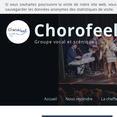
Si vous souhaitez poursuivre la visite de notre site web, vous
sauvegarder les données anonymes des statistiques de visite.
Chorofee
Groupe vocal et scénique
Accueil
Nous rejoindre
La cheff