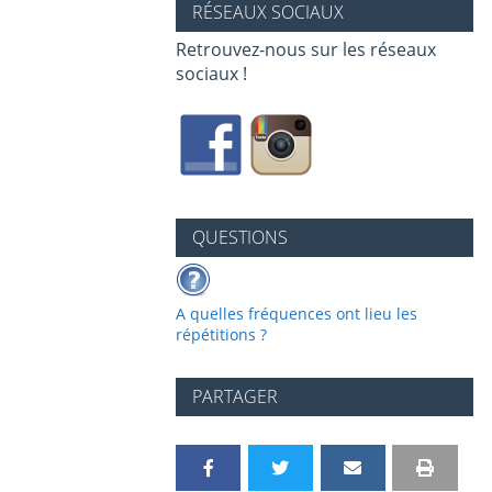
RÉSEAUX SOCIAUX
Retrouvez-nous sur les réseaux
sociaux !
QUESTIONS
A quelles fréquences ont lieu les
répétitions ?
PARTAGER
P
P
P
P
I
V
a
a
a
a
m
e