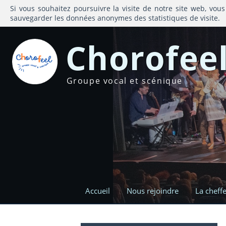
Si vous souhaitez poursuivre la visite de notre site web, vous
sauvegarder les données anonymes des statistiques de visite.
Chorofee
Groupe vocal et scénique
Accueil
Nous rejoindre
La cheff