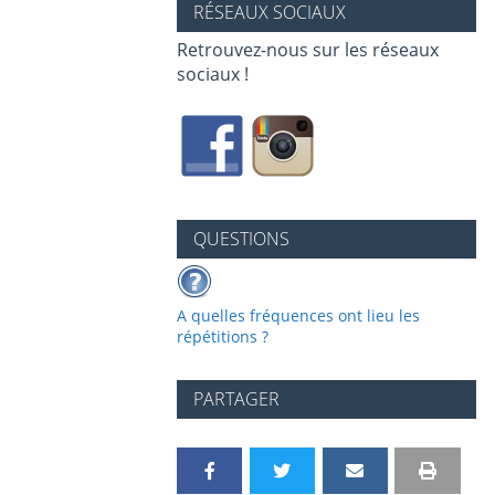
RÉSEAUX SOCIAUX
Retrouvez-nous sur les réseaux
sociaux !
QUESTIONS
A quelles fréquences ont lieu les
répétitions ?
PARTAGER
P
P
P
P
I
V
a
a
a
a
m
e