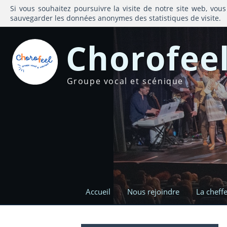
Si vous souhaitez poursuivre la visite de notre site web, vous
sauvegarder les données anonymes des statistiques de visite.
Chorofee
Groupe vocal et scénique
Accueil
Nous rejoindre
La cheff