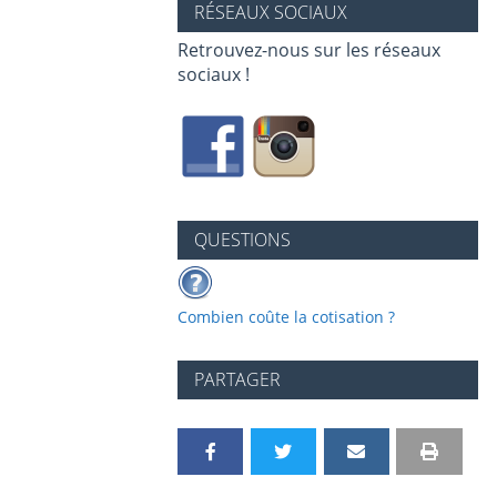
RÉSEAUX SOCIAUX
Retrouvez-nous sur les réseaux
sociaux !
QUESTIONS
Combien coûte la cotisation ?
PARTAGER
P
P
P
P
I
V
a
a
a
a
m
e