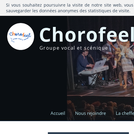
Si vous souhaitez poursuivre la visite de notre site web, vous
sauvegarder les données anonymes des statistiques de visite.
Chorofee
Groupe vocal et scénique
Accueil
Nous rejoindre
La cheff